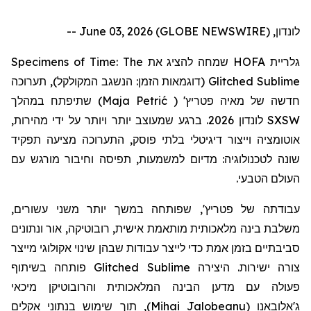
לונדון, June 03, 2026 (GLOBE NEWSWIRE) --
Specimens of Time: The
שמחה להציג את
HOFA
גלריית
תערוכה
(דוגמאות הזמן: הנשגב המקולקל),
Glitched Sublime
שתיפתח במהלך
)
Maja Petrić
(
'
פטריץ
חדשה של מאיה
לונדון 2026. ברגע שמעוצב יותר ויותר על ידי מהירות,
SXSW
אוטומציה וייצור דיגיטלי בלתי פוסק, התערוכה מציעה תפקיד
שונה לטכנולוגיה: מדיום למשמעות, תפיסה וחיבור מורגש עם
העולם הטבעי.
עבודתה
של
פטריץ
', שפותחה במשך יותר משני עשורים,
משלבת בינה מלאכותית מותאמת אישית, רובוטיקה, אור ונתונים
סביבתיים בזמן אמת כדי לייצר עבודות שבהן שינוי אקולוגי מייצר
פותחה בשיתוף
Glitched Sublime
צורה ישירות. היצירה
פעולה עם מדען הבינה המלאכותית
והרובוטיקן
מיכאי
, תוך שימוש בנתוני אקלים
)
Mihai Jalobeanu
(
ג'אלובאנו