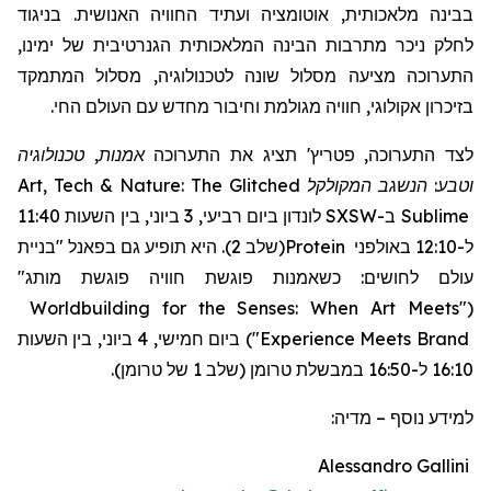
בבינה מלאכותית, אוטומציה ועתיד החוויה האנושית. בניגוד
לחלק ניכר מתרבות הבינה המלאכותית הגנרטיבית של ימינו,
התערוכה מציעה מסלול שונה לטכנולוגיה, מסלול המתמקד
בזיכרון אקולוגי, חוויה מגולמת וחיבור מחדש עם העולם החי.
אמנות, טכנולוגיה
תציג את התערוכה
'
פטריץ
לצד התערוכה,
Art, Tech & Nature: The Glitched
המקולקל
וטבע: הנשגב
לונדון ביום רביעי, 3 ביוני, בין השעות 11:40
SXSW
ב-
Sublime
"בניית
(שלב 2). היא תופיע גם בפאנל
Protein
ל-12:10 באולפני
עולם לחושים: כשאמנות פוגשת חוויה פוגשת מותג"
Worldbuilding for the Senses: When Art Meets
"
(
ביום חמישי, 4 ביוני, בין השעות
)
"
Experience Meets Brand
16:10 ל-16:50 במבשלת טרומן (שלב 1 של טרומן).
מדיה:
–
למידע נוסף
Alessandro Gallini