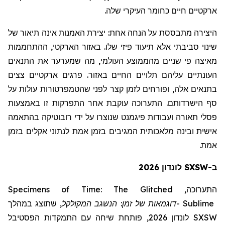
ארקטיים חיים כחומר העיקרי שלה.
היצירה מתבססת על הנחה אחת:
יצירת האמנות אינה תיאור של
שינוי סביבתי אלא תיעוד פיזי שלו. באזור הארקטי, ההתחממות
מאיצה פי שניים מהממוצע העולמי, מה שמערער את התנאים
העונתיים עליהם תלויים החיים באזור. פרגים ארקטיים צצים
בתנאים אלה, ופורחים לזמן קצר לפני שהטמפרטורות עולות על
סף הישרדותם. התערוכה עוקבת אחר התפרקות זו באמצעות
פסלי תאורה ועבודות פיגמנט שנוצרו על ידי רובוטיקה בהתאמה
אישית ובינה מלאכותית המגיבים בזמן אמת לנתוני אקלים בזמן
אמת.
ב-SXSW לונדון 2026
Specimens of Time: The Glitched
התערוכה,
שתוצג במהלך
,
המקולקל
דוגמאות של זמן: הנשגב
-
Sublime
לונדון 2026, פותחת שיחה עם התמקדות הפסטיבל
SXSW