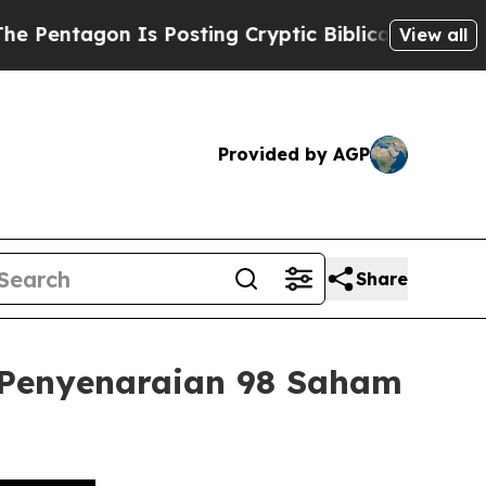
on Is Posting Cryptic Biblical Messages on Soci
View all
Provided by AGP
Share
 Penyenaraian 98 Saham