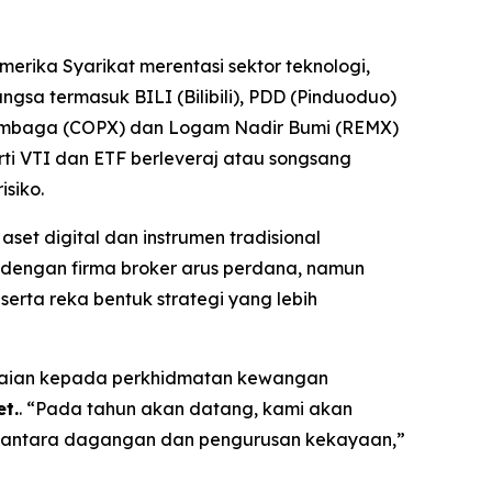
erika Syarikat merentasi sektor teknologi,
a termasuk BILI (Bilibili), PDD (Pinduoduo)
 Tembaga (COPX) dan Logam Nadir Bumi (REMX)
i VTI dan ETF berleveraj atau songsang
siko.
et digital dan instrumen tradisional
 dengan firma broker arus perdana, namun
erta reka bentuk strategi yang lebih
apaian kepada perkhidmatan kewangan
t.
. “Pada tahun akan datang, kami akan
rang antara dagangan dan pengurusan kekayaan,”