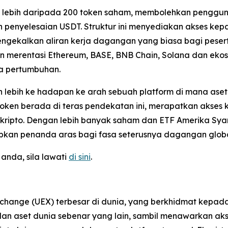
an lebih daripada 200 token saham, membolehkan penggun
n penyelesaian USDT. Struktur ini menyediakan akses ke
gekalkan aliran kerja dagangan yang biasa bagi peserta be
in merentasi Ethereum, BASE, BNB Chain, Solana dan ekos
ta pertumbuhan.
 lebih ke hadapan ke arah sebuah platform di mana aset d
oken berada di teras pendekatan ini, merapatkan akses 
kripto. Dengan lebih banyak saham dan ETF Amerika Syari
tapkan penanda aras bagi fasa seterusnya dagangan globa
nda, sila lawati
di sini
.
xchange (UEX) terbesar di dunia, yang berkhidmat kepa
F dan aset dunia sebenar yang lain, sambil menawarkan 