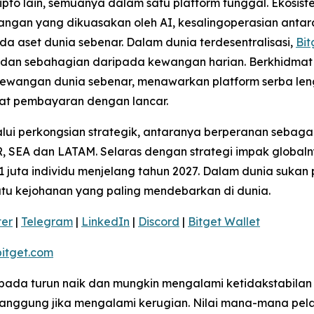
pto lain, semuanya dalam satu platform tunggal. Ekosi
angan yang dikuasakan oleh AI, kesalingoperasian antara
da aset dunia sebenar. Dalam dunia terdesentralisasi,
Bit
t dan sebahagian daripada kewangan harian. Berkhidmat 
ewangan dunia sebenar, menawarkan platform serba len
t pembayaran dengan lancar.
ui perkongsian strategik, antaranya berperanan sebagai
 SEA dan LATAM. Selaras dengan strategi impak globaln
 juta individu menjelang tahun 2027. Dalam dunia sukan 
satu kejohanan yang paling mendebarkan di dunia.
ter
|
Telegram
|
LinkedIn
|
Discord
|
Bitget Wallet
itget.com
kepada turun naik dan mungkin mengalami ketidakstabilan
ggung jika mengalami kerugian. Nilai mana-mana pelab