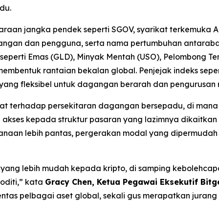
du.
araan jangka pendek seperti SGOV, syarikat terkemuka Am
ngan dan pengguna, serta nama pertumbuhan antarabangs
i seperti Emas (GLD), Minyak Mentah (USO), Pelombong
ntuk rantaian bekalan global. Penjejak indeks sepert
ng fleksibel untuk dagangan berarah dan pengurusan ri
t terhadap persekitaran dagangan bersepadu, di mana as
 akses kepada struktur pasaran yang lazimnya dikaitkan
anaan lebih pantas, pergerakan modal yang dipermudah s
yang lebih mudah kepada kripto, di samping kebolehc
oditi,” kata
Gracy Chen, Ketua Pegawai Eksekutif Bitge
erentas pelbagai aset global, sekali gus merapatkan ju