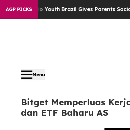
rms to Youth
Brazil Gives Parents Social Media Co
AGP PICKS
Menu
Bitget Memperluas Ker
dan ETF Baharu AS