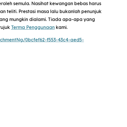
eroleh semula. Nasihat kewangan bebas harus
teliti. Prestasi masa lalu bukanlah penunjuk
yang mungkin dialami. Tiada apa-apa yang
rujuk
Terma Penggunaan
kami.
chmentNg/0bcfef62-f553-43c4-aed5-