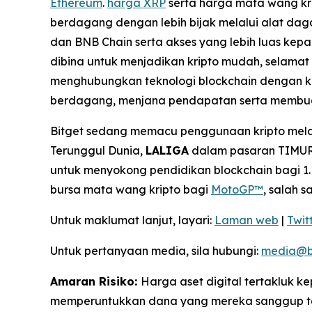
Ethereum
.
harga XRP
serta harga mata wang kri
berdagang dengan lebih bijak melalui alat dag
dan BNB Chain serta akses yang lebih luas kepa
dibina untuk menjadikan kripto mudah, selama
menghubungkan teknologi blockchain dengan k
berdagang, menjana pendapatan serta membua
Bitget sedang memacu penggunaan kripto melal
Terunggul Dunia,
LALIGA
dalam pasaran TIMUR,
untuk menyokong pendidikan blockchain bagi 1.1
bursa mata wang kripto bagi
MotoGP™
, salah 
Untuk maklumat lanjut, layari:
Laman web
|
Twit
Untuk pertanyaan media, sila hubungi:
media@b
Amaran Risiko:
Harga aset digital tertakluk 
memperuntukkan dana yang mereka sanggup tan