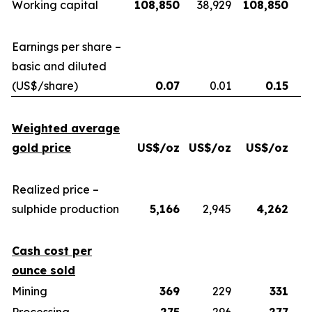
Working capital
108,850
38,929
108,850
Earnings per share –
basic and diluted
(US$/share)
0.07
0.01
0.15
Weighted average
gold price
US$/oz
US$/oz
US$/oz
U
Realized price –
sulphide production
5,166
2,945
4,262
Cash cost per
ounce sold
Mining
369
229
331
Processing
275
296
277