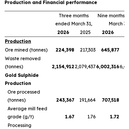
Production and Financial performance
Three months
Nine months 
ended March 31,
March 31
2026
2025
2026
2
Production
Ore mined (tonnes)
224,398
217,303
645,877
5
Waste removed
(tonnes)
2,154,912
2,079,437
6,002,316
6,4
Gold Sulphide
Production
Ore processed
(tonnes)
243,367
191,664
707,518
5
Average mill feed
grade (g/t)
1.67
1.76
1.72
Processing