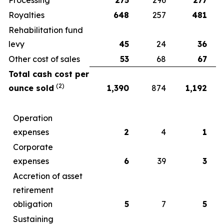
Royalties
648
257
481
Rehabilitation fund
levy
45
24
36
Other cost of sales
53
68
67
Total cash cost per
(2)
ounce sold
1,390
874
1,192
Operation
expenses
2
4
1
Corporate
expenses
6
39
3
Accretion of asset
retirement
obligation
5
7
5
Sustaining