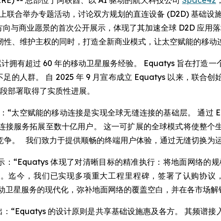
WSWIRE) -- 总部位于阿联酋、以 AI 驱动的航天科技公司
Space42
ngress) 上联合举办专题活动，讨论双方规划的直连设备 (D2D)
ys 技术方向与商业愿景的首次公开展示，体现了其加速全球 D2D
韧性、维护主权的同时，打造全新商业模式，让太空赋能的移动
共同创始方，累计拥有超过 60 年的移动卫星服务经验。 Equatys
的人群。 自 2025 年 9 月宣布成立 Equatys 以来
阶段部署取得了实质性进展。
：“太空赋能的移动连接是实现全球无缝连接的基础层。 通过 E
卫星连接服务拓展至数十亿用户。 这一可扩展的全球模式将使整
争。 我们致力于提供顺畅的终端用户体验，通过无缝切换为运
示：“Equatys 体现了对清晰目标的精准执行：将地面网络
略规划。迄今，我们已实现多项重大工程里程碑，签署了认购协
统移动卫星服务的现代化，弥补地面网络的覆盖空白，并在各市场解
：“Equatys 的设计原则是共享基础设施惠及各方。 其频