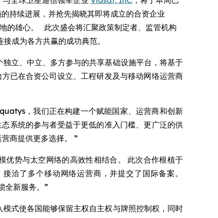
，与全球卫星通信领军企业
Viasat, Inc.
，将于本周巴
 基础设施的持续进展，并抢先揭晓其即将成立的合资企业
 应用落地的雄心。 此次盛会将汇聚政策制定者、监管机构
连接成为各方共赢的成功典范。
 旨在打造一个独立、中立、多方参与的共享基础设施平台，将基于
，联合创始方已在合资公司设立、工程研发及与移动网络运营商
quatys，我们正在构建一个赋能国家、运营商和创新
个生态系统的参与者受益于更低的准入门槛、更广泛的供
营商提供更多选择。 ”
的规模优势与太空网络的高效性相结合。 此次合作根植于
议，接洽了多个移动网络运营商，并提交了国际备案。
锁全新服务。”
谱接入模式使各国能够保留主权自主权与牌照控制权，同时