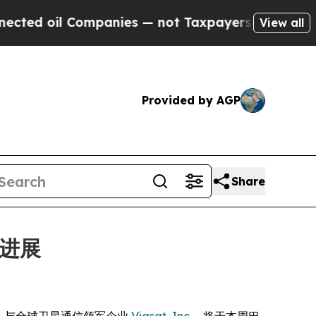
l Companies — not Taxpayers — the Chance to Cas
View all
Provided by AGP
Share
 进展