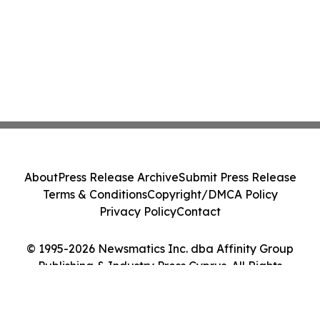
About
Press Release Archive
Submit Press Release
Terms & Conditions
Copyright/DMCA Policy
Privacy Policy
Contact
© 1995-2026 Newsmatics Inc. dba Affinity Group
Publishing & Industry Press Cyprus. All Rights
Reserved.
Cookie Settings / Your Privacy Choices